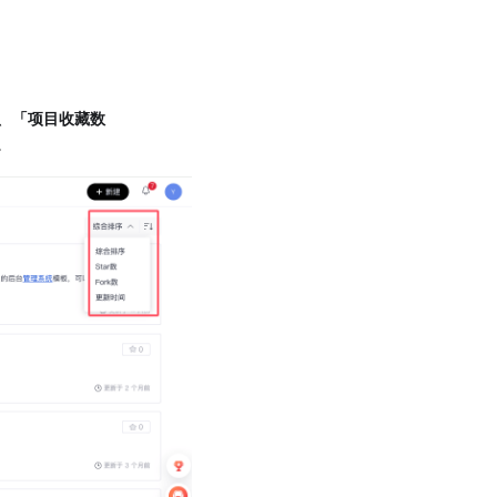
。
、
「项目收藏数
。